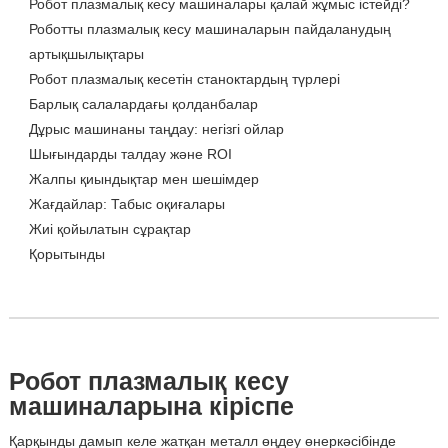
Робот плазмалық кесу машиналары қалай жұмыс істейді?
Роботты плазмалық кесу машиналарын пайдаланудың
артықшылықтары
Робот плазмалық кесетін станоктардың түрлері
Барлық салалардағы қолданбалар
Дұрыс машинаны таңдау: негізгі ойлар
Шығындарды талдау және ROI
Жалпы қиындықтар мен шешімдер
Жағдайлар: Табыс оқиғалары
Жиі қойылатын сұрақтар
Қорытынды
Робот плазмалық кесу
машиналарына кіріспе
Қарқынды дамып келе жатқан металл өңдеу өнеркәсібінде