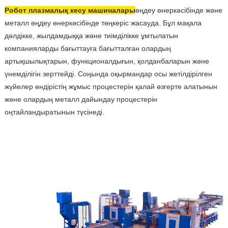
Робот плазмалық кесу машиналары
өңдеу өнеркәсібінде және
металл өңдеу өнеркәсібінде төңкеріс жасауда. Бұл мақала
дәлдікке, жылдамдыққа және тиімділікке ұмтылатын
компанияларды бағыттауға бағытталған олардың
артықшылықтарын, функционалдығын, қолданбаларын және
үнемділігін зерттейді. Соңында оқырмандар осы жетілдірілген
жүйелер өндірістің жұмыс процестерін қалай өзгерте алатынын
және олардың металл дайындау процестерін
оңтайландыратынын түсінеді.