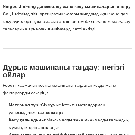
Ningbo JinFeng дәнекерлеу және кесу машиналарын өндіру
Co., Ltd
тиімділігін арттыратын жоғары жылдамдықты және дәл
кесу жүйелерін қамтамасыз ететін автомобиль және кеме жасау
салаларына арналған шешімдерді сәтті енгізді.
Дұрыс машинаны таңдау: негізгі
ойлар
Робот плазмалық кескіш машинаны таңдаған кезде мына
факторларды ескеріңіз:
Материал түрі:
Сіз жұмыс істейтін металдармен
үйлесімділікке көз жеткізіңіз.
Кесу қалыңдығы:
Максималды және минималды қалыңдық
мүмкіндіктерін анықтаңыз.