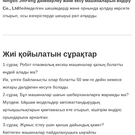
Ningbo JinFeng дәнекерлеу және кесу машиналарын өндіру
Co., Ltd
бейімделген шешімдерді және орнында қолдау көрсете
отырып, осы өзгерістерде шешуші рөл атқарды.
Жиі қойылатын сұрақтар
1-сұрақ: Робот плазмалық кескіш машиналар қалың болатты
өңдей алады ма?
Иә, үлгіге байланысты олар болатты 50 мм-ге дейін немесе
жоғары дәлдікпен кесуге болады.
2-сұрақ: Бұл машиналар шағын шеберханаларға жарамды ма?
Мүлдем. Ықшам модельдер автоматтандырудың
артықшылықтарын қамтамасыз ете отырып, кішігірім өндіріс
орындарына арналған.
3-сұрақ: Жұмыс істеу үшін қанша дайындық қажет?
Көптеген машиналар пайдаланушыға ыңғайлы