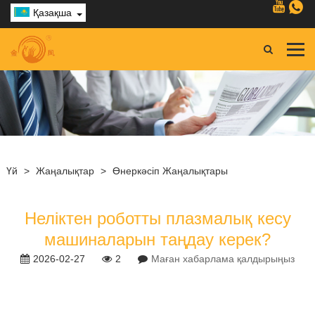
Қазақша
Үй
>
Жаңалықтар
>
Өнеркәсіп Жаңалықтары
Неліктен роботты плазмалық кесу
машиналарын таңдау керек?
2026-02-27
2
Маған хабарлама қалдырыңыз