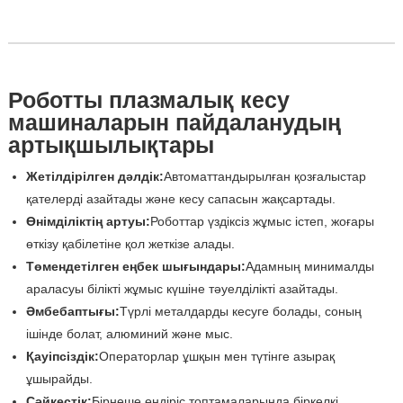
Роботты плазмалық кесу
машиналарын пайдаланудың
артықшылықтары
Жетілдірілген дәлдік:
Автоматтандырылған қозғалыстар
қателерді азайтады және кесу сапасын жақсартады.
Өнімділіктің артуы:
Роботтар үздіксіз жұмыс істеп, жоғары
өткізу қабілетіне қол жеткізе алады.
Төмендетілген еңбек шығындары:
Адамның минималды
араласуы білікті жұмыс күшіне тәуелділікті азайтады.
Әмбебаптығы:
Түрлі металдарды кесуге болады, соның
ішінде болат, алюминий және мыс.
Қауіпсіздік:
Операторлар ұшқын мен түтінге азырақ
ұшырайды.
Сәйкестік:
Бірнеше өндіріс топтамаларында біркелкі