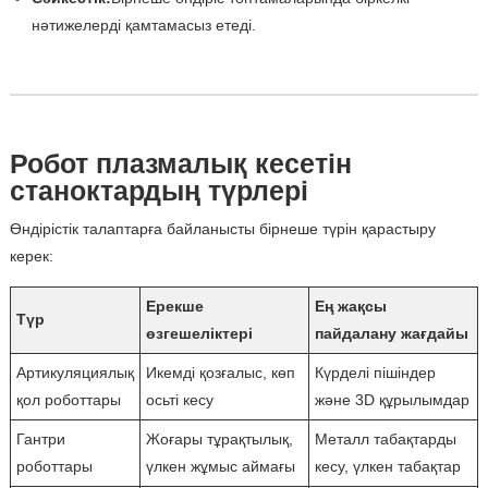
нәтижелерді қамтамасыз етеді.
Робот плазмалық кесетін
станоктардың түрлері
Өндірістік талаптарға байланысты бірнеше түрін қарастыру
керек:
Ерекше
Ең жақсы
Түр
өзгешеліктері
пайдалану жағдайы
Артикуляциялық
Икемді қозғалыс, көп
Күрделі пішіндер
қол роботтары
осьті кесу
және 3D құрылымдар
Гантри
Жоғары тұрақтылық,
Металл табақтарды
роботтары
үлкен жұмыс аймағы
кесу, үлкен табақтар