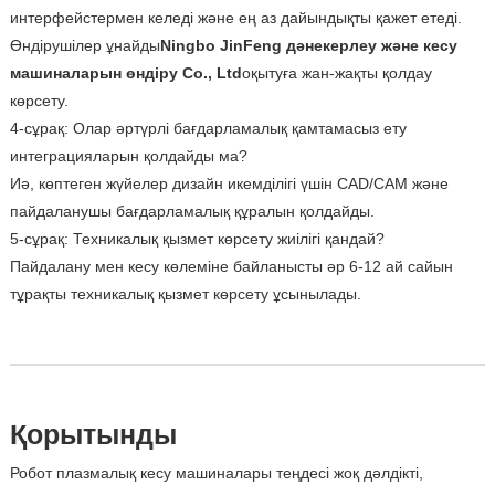
интерфейстермен келеді және ең аз дайындықты қажет етеді.
Өндірушілер ұнайды
Ningbo JinFeng дәнекерлеу және кесу
машиналарын өндіру Co., Ltd
оқытуға жан-жақты қолдау
көрсету.
4-сұрақ: Олар әртүрлі бағдарламалық қамтамасыз ету
интеграцияларын қолдайды ма?
Иә, көптеген жүйелер дизайн икемділігі үшін CAD/CAM және
пайдаланушы бағдарламалық құралын қолдайды.
5-сұрақ: Техникалық қызмет көрсету жиілігі қандай?
Пайдалану мен кесу көлеміне байланысты әр 6-12 ай сайын
тұрақты техникалық қызмет көрсету ұсынылады.
Қорытынды
Робот плазмалық кесу машиналары теңдесі жоқ дәлдікті,