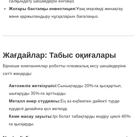
салқындату шешімдерін енгізіңіз.
Жоғары бастапқы инвестиция:
Ұзақ мерзімді жинақтау
және қаржыландыру нұсқаларын бағалаңыз.
Жағдайлар: Табыс оқиғалары
Бірнеше компаниялар роботты плазмалық кесу шешімдеріне
сәтті жаңарды:
Автокөлік жеткізушісі:
Сынықтарды 20%-ға қысқартып,
шығаруды 35%-ға арттырды.
Металл өнер студиясы:
Ең аз еңбекпен дәйекті түрде
күрделі дизайнға қол жеткізді.
Кеме жасау зауыты:
Ірі болат табақтарды өндіру циклі 40%-
ға қысқарды.