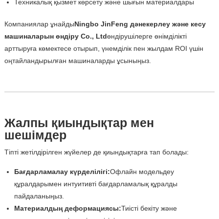
Техникалық қызмет көрсету және шығын материалдары
Компаниялар ұнайды
Ningbo JinFeng дәнекерлеу және кесу
машиналарын өндіру Co., Ltd
өндірушілерге өнімділікті
арттыруға көмектесе отырып, үнемділік пен жылдам ROI үшін
оңтайландырылған машиналарды ұсыныңыз.
Жалпы қиындықтар мен
шешімдер
Тіпті жетілдірілген жүйелер де қиындықтарға тап болады:
Бағдарламалау күрделілігі:
Офлайн модельдеу
құралдарымен интуитивті бағдарламалық құралды
пайдаланыңыз.
Материалдың деформациясы:
Тиісті бекіту және