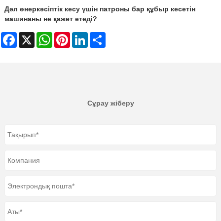
Дәл өнеркәсіптік кесу үшін патроны бар құбыр кесетін
машинаны не қажет етеді?
Facebook
X
WhatsApp
Pinterest
LinkedIn
Share
Сұрау жіберу