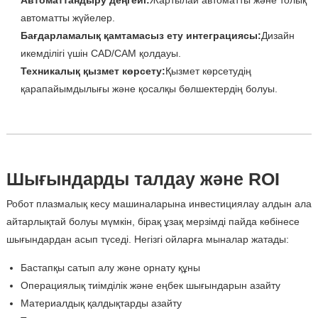
Автоматтандыру деңгейі:
Жартылай автоматты және толық
автоматты жүйелер.
Бағдарламалық қамтамасыз ету интеграциясы:
Дизайн
икемділігі үшін CAD/CAM қолдауы.
Техникалық қызмет көрсету:
Қызмет көрсетудің
қарапайымдылығы және қосалқы бөлшектердің болуы.
Шығындарды талдау және ROI
Робот плазмалық кесу машиналарына инвестициялау алдын ала
айтарлықтай болуы мүмкін, бірақ ұзақ мерзімді пайда көбінесе
шығындардан асып түседі. Негізгі ойларға мыналар жатады:
Бастапқы сатып алу және орнату құны
Операциялық тиімділік және еңбек шығындарын азайту
Материалдық қалдықтарды азайту