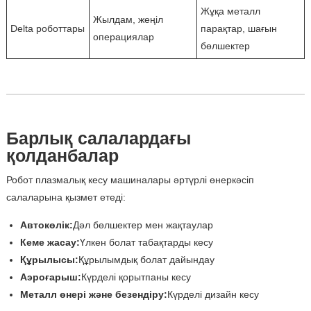
Жұқа металл
Жылдам, жеңіл
Delta роботтары
парақтар, шағын
операциялар
бөлшектер
Барлық салалардағы
қолданбалар
Робот плазмалық кесу машиналары әртүрлі өнеркәсіп
салаларына қызмет етеді:
Автокөлік:
Дәл бөлшектер мен жақтаулар
Кеме жасау:
Үлкен болат табақтарды кесу
Құрылысы:
Құрылымдық болат дайындау
Аэроғарыш:
Күрделі қорытпаны кесу
Металл өнері және безендіру:
Күрделі дизайн кесу