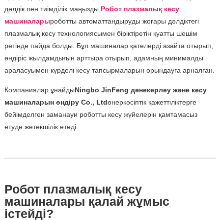
дәлдік пен тиімділік маңызды.
Робот плазмалық кесу
машиналары
роботты автоматтандыруды жоғары дәлдіктегі
плазмалық кесу технологиясымен біріктіретін қуатты шешім
ретінде пайда болды. Бұл машиналар қателерді азайта отырып,
өндіріс жылдамдығын арттыра отырып, адамның минималды
араласуымен күрделі кесу тапсырмаларын орындауға арналған.
Компаниялар ұнайды
Ningbo JinFeng дәнекерлеу және кесу
машиналарын өндіру Co., Ltd
өнеркәсіптік қажеттіліктерге
бейімделген заманауи роботты кесу жүйелерін қамтамасыз
етуде жетекшілік етеді.
Робот плазмалық кесу
машиналары қалай жұмыс
істейді?