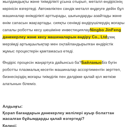
жылдамдықты және тиімділікті ұсына отырып, металл өндірісінің
көрінісін өзгертеді. Автокөліктен сәндік металл өңдеуге дейін бұл
машиналар өнімділікті арттырады, шығындарды азайтады және
өнім сапасын жақсартады. сияқты сенімді өндірушілердің жоғары
сапалы роботты кесу шешіміне инвестициялау
Ningbo JinFeng
дәнекерлеу және кесу машиналарын өндіру Co., Ltd
ұзақ
мерзімді артықшылықтар мен оңтайландырылған өндірістік
жұмыс процестерін қамтамасыз етеді.
Өндіріс процесін жаңартуға дайынсыз ба?
Байланыс
Біз бүгін
роботты плазмалық кесетін машиналар ассортиментін зерттеп,
бизнесіңіздің жоғары тиімділік пен дәлдікке қалай қол жеткізе
алатынын білеміз.
Алдыңғы:
Қорап бағандарын дәнекерлеу желілері ауыр болаттан
жасалған бұйымдарды қалай өзгертеді?
Келесі: