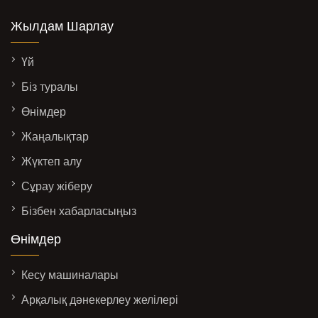
Жылдам Шарлау
Үй
Біз туралы
Өнімдер
Жаңалықтар
Жүктеп алу
Сұрау жіберу
Бізбен хабарласыңыз
Өнімдер
Кесу машиналары
Арқалық дәнекерлеу желілері