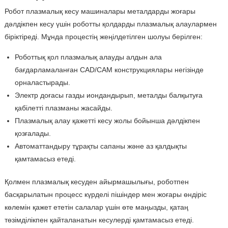
Робот плазмалық кесу машиналары металдарды жоғары
дәлдікпен кесу үшін роботты қолдарды плазмалық алаулармен
біріктіреді. Мұнда процестің жеңілдетілген шолуы берілген:
Роботтық қол плазмалық алауды алдын ала
бағдарламаланған CAD/CAM конструкциялары негізінде
орналастырады.
Электр доғасы газды иондандырып, металды балқытуға
қабілетті плазманы жасайды.
Плазмалық алау қажетті кесу жолы бойынша дәлдікпен
қозғалады.
Автоматтандыру тұрақты сапаны және аз қалдықты
қамтамасыз етеді.
Қолмен плазмалық кесуден айырмашылығы, роботпен
басқарылатын процесс күрделі пішіндер мен жоғары өндіріс
көлемін қажет ететін салалар үшін өте маңызды, қатаң
төзімділікпен қайталанатын кесулерді қамтамасыз етеді.