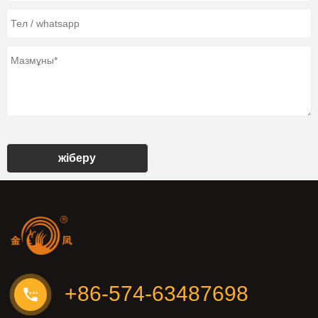
жіберу
+86-574-63487698