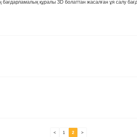
бағдарламалық құралы 3D болаттан жасалған ұя салу бағд
<
1
2
>