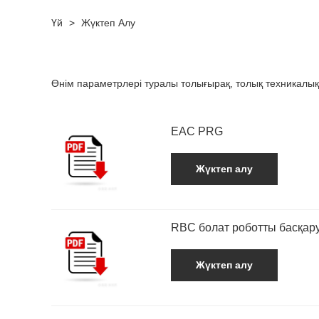
Үй
>
Жүктеп Алу
Өнім параметрлері туралы толығырақ, толық техникалы
EAC PRG
Жүктеп алу
RBC болат роботты басқару
Жүктеп алу