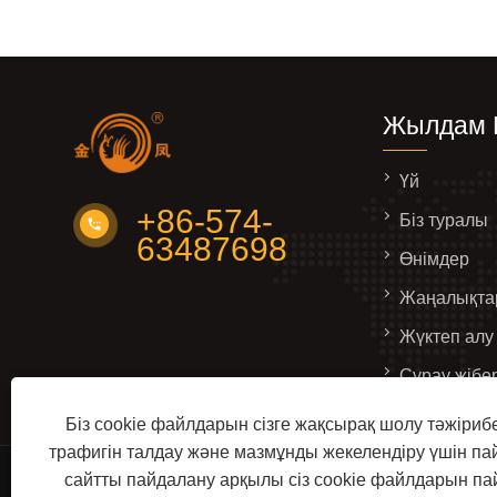
Жылдам 
Үй
+86-574-
Біз туралы
63487698
Өнімдер
Жаңалықта
Жүктеп алу
Сұрау жібе
Бізбен хаб
Біз cookie файлдарын сізге жақсырақ шолу тәжірибе
трафигін талдау және мазмұнды жекелендіру үшін п
сайтты пайдалану арқылы сіз cookie файлдарын п
Copyright © 2022 Ningbo JinFeng дәнекерлеу және 