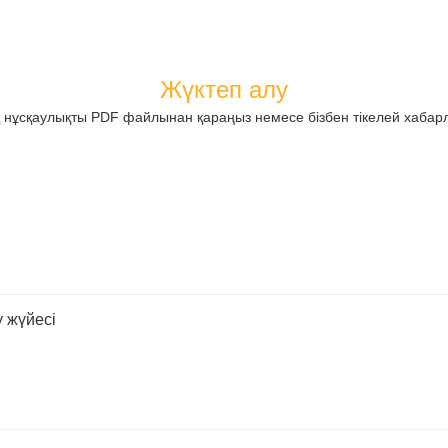
Жүктеп алу
қ нұсқаулықты PDF файлынан қараңыз немесе бізбен тікелей хабар
 жүйесі