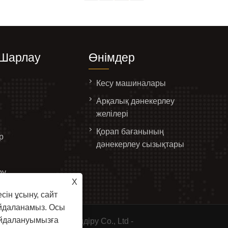
Шарлау
Өнімдер
Кесу машиналары
Арқалық дәнекерлеу
желілері
Қорап бағанының
р
дәнекерлеу сызықтары
ру
X
арласыңыз
сін ұсыну, сайт
айдаланамыз. Осы
айдалануымызға
кесу машиналарын өндіру Co., Ltd -