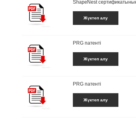
ShapeNest сертификатының 
Жүктеп алу
PRG патенті
Жүктеп алу
PRG патенті
Жүктеп алу