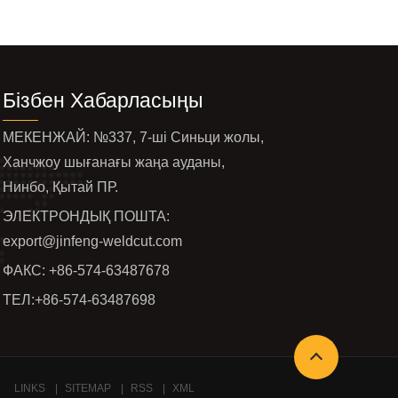
Бізбен Хабарласыңы
МЕКЕНЖАЙ: №337, 7-ші Синьци жолы,
Ханчжоу шығанағы жаңа ауданы,
Нинбо, Қытай ПР.
ЭЛЕКТРОНДЫҚ ПОШТА:
export@jinfeng-weldcut.com
ФАКС: +86-574-63487678
ТЕЛ:
+86-574-63487698
LINKS
SITEMAP
RSS
XML