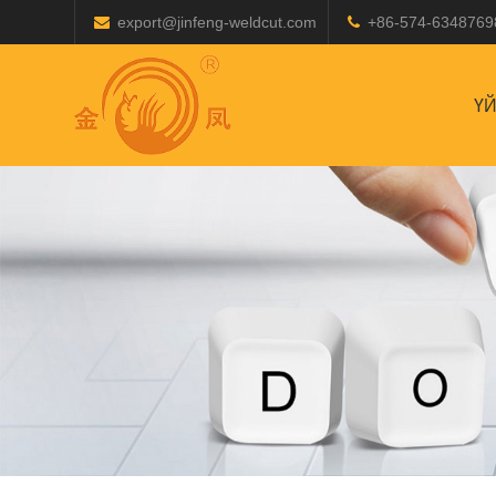
export@jinfeng-weldcut.com
+86-574-6348769
Ү